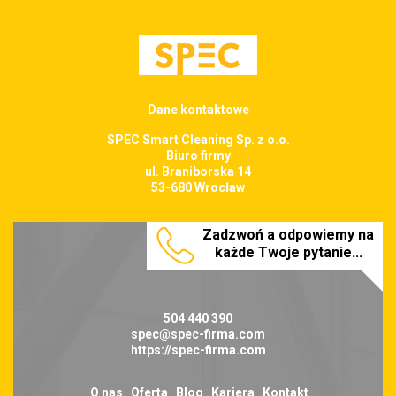
Dane kontaktowe
SPEC Smart Cleaning Sp. z o.o.
Biuro firmy
ul. Braniborska 14
53-680 Wrocław
Zadzwoń a odpowiemy na
każde Twoje pytanie...
504 440 390
spec@spec-firma.com
https://spec-firma.com
O nas
Oferta
Blog
Kariera
Kontakt