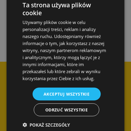
Ta strona używa plików
cookie
Używamy plików cookie w celu
Skontaktuj się z nami
personalizacji treści, reklam i analizy
naszego ruchu. Udostępniamy również
informacje o tym, jak korzystasz z naszej
witryny, naszym partnerom reklamowym
i analitycznym, którzy mogą łączyć je z
innymi informacjami, które im
przekazałeś lub które zebrali w wyniku
korzystania przez Ciebie z ich usług.
AKCEPTUJ WSZYSTKIE
Dane kontaktowe
ODRZUĆ WSZYSTKIE
SPEC Smart Cleaning Sp. z o.o.
Biuro firmy
POKAŻ SZCZEGÓŁY
ul. Braniborska 14
53-680 Wrocław