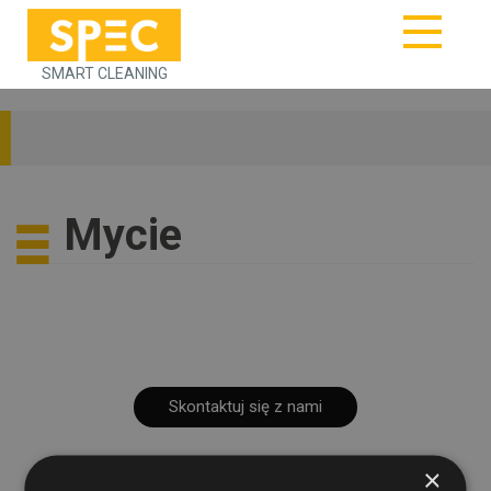
SMART CLEANING
Mycie
Skontaktuj się z nami
×