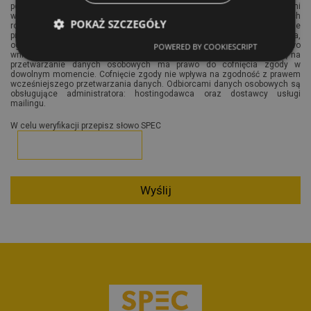
po upływie terminów przedawnienia roszczeń lub obrony przed nimi
wynikającymi z przepisów prawa powszechnego, a w przypadku danych
POKAŻ SZCZEGÓŁY
rozliczeniowych po 6 latach. Osobie, której dane dotyczą przysługuje
prawo dostępu do swoich danych, ich sprostowania, usunięcia,
ograniczenia przetwarzania, prawo do przenoszenia danych, a także prawo
POWERED BY COOKIESCRIPT
wniesienia skargi do organu nadzorczego. Osoba, która wyraziła zgodę na
przetwarzanie danych osobowych ma prawo do cofnięcia zgody w
dowolnym momencie. Cofnięcie zgody nie wpływa na zgodność z prawem
wcześniejszego przetwarzania danych. Odbiorcami danych osobowych są
obsługujące administratora: hostingodawca oraz dostawcy usługi
mailingu.
W celu weryfikacji przepisz słowo SPEC