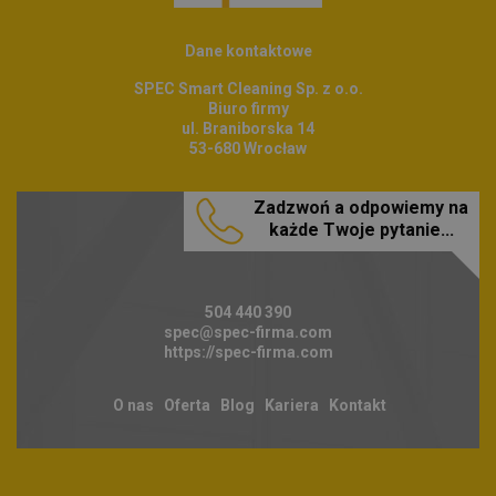
Dane kontaktowe
SPEC Smart Cleaning Sp. z o.o.
Biuro firmy
ul. Braniborska 14
53-680 Wrocław
Zadzwoń a odpowiemy na
każde Twoje pytanie...
504 440 390
spec@spec-firma.com
https://spec-firma.com
O nas
Oferta
Blog
Kariera
Kontakt