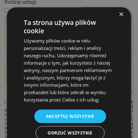
Rodzaj usługi
Wewnątrz obiektu
Teren zewnętrzny
×
Wewnątrz obiektu + teren zewnętrzny
Ta strona używa plików
cookie
Używamy plików cookie w celu
personalizacji treści, reklam i analizy
naszego ruchu. Udostępniamy również
informacje o tym, jak korzystasz z naszej
witryny, naszym partnerom reklamowym
i analitycznym, którzy mogą łączyć je z
innymi informacjami, które im
przekazałeś lub które zebrali w wyniku
korzystania przez Ciebie z ich usług.
Dane osobowe przetwarzane są w celu przesłania oferty handlowej
oraz innych treści marketingowych na podstawie art. 6 pkt 1 lit. a) lub b)
RODO, a w przypadku zawarcia umowy na podstawie art. 6 pkt 1 lit. c)
RODO. Administratorem danych jest firma SPEC Smart Cleaning Sp. z o.o.,
AKCEPTUJ WSZYSTKIE
ul. Braniborska 14, 53-680 Wrocław NIP: 897-190-44-70. Aby skontaktować
się z nami, wyślij wiadomość pod e-mail: spec@spec-firma.com. Dane będą
przechowywane przez okres niezbędny do realizacji celów, w
ODRZUĆ WSZYSTKIE
szczególności: w przypadku korespondencji i ofert będziemy je usuwać po
6 miesiącach od dnia ostatniego kontaktu, w przypadku zawartych umów