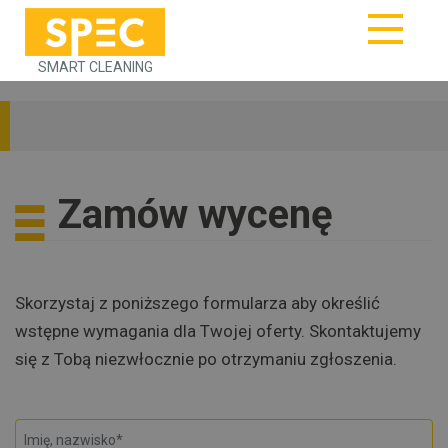
SMART CLEANING
Zamów wycenę
Skorzystaj z poniższego formularza aby określić
wstępne wymagania dla Twojej oferty. Skontaktujemy
się z Tobą niezwłocznie po otrzymaniu zgłoszenia.