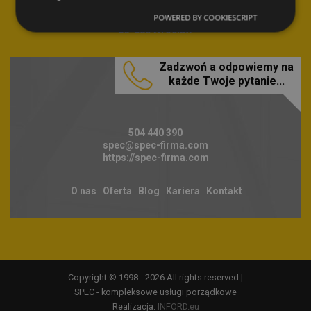
Biuro firmy
ul. Braniborska 14
POWERED BY COOKIESCRIPT
53-680 Wrocław
Zadzwoń a odpowiemy na
każde Twoje pytanie...
504 440 390
spec@spec-firma.com
https://spec-firma.com
O nas
Oferta
Blog
Kariera
Kontakt
Copyright © 1998 - 2026 All rights reserved |
SPEC - kompleksowe usługi porządkowe
Realizacja:
INFORD.eu