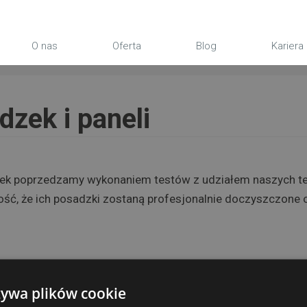
O nas
Oferta
Blog
Kariera
zek i paneli
k poprzedzamy wykonaniem testów z udziałem naszych tech
ność, że ich posadzki zostaną profesjonalnie doczyszczon
żywa plików cookie
Skontaktuj się z nami