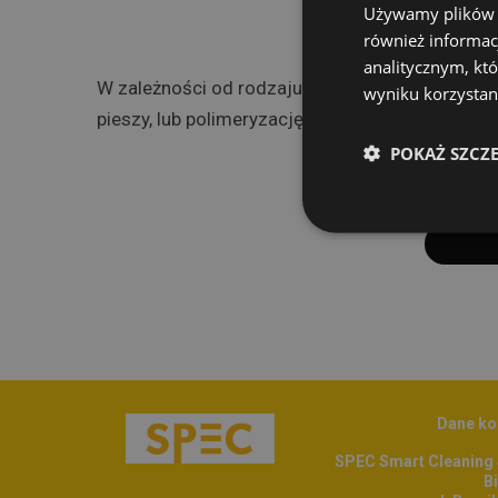
Używamy plików co
również informac
analitycznym, któ
W zależności od rodzaju czyszczonej powierzch
wyniku korzystani
pieszy, lub polimeryzację w pomieszczeniach bi
POKAŻ SZCZ
Dane ko
SPEC Smart Cleaning S
Bi