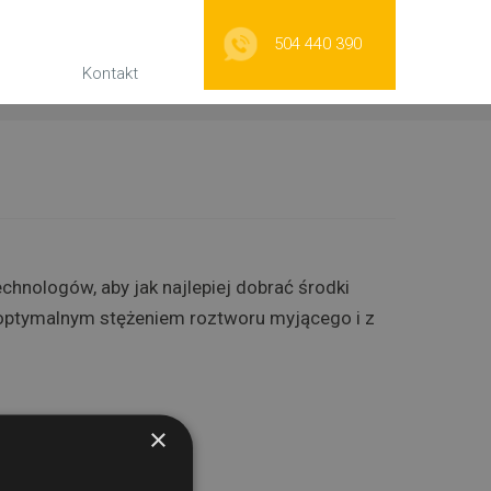
504 440 390
Kontakt
nologów, aby jak najlepiej dobrać środki
e optymalnym stężeniem roztworu myjącego i z
×