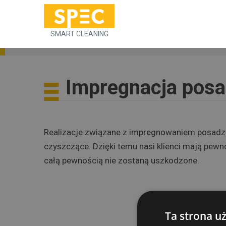
SMART CLEANING
Impregnacja posad
Realizacje związane z impregnowaniem posadze
czyszczące. Dzięki temu nasi klienci mają pew
całą pewnością nie zostaną uszkodzone.
Ta strona u