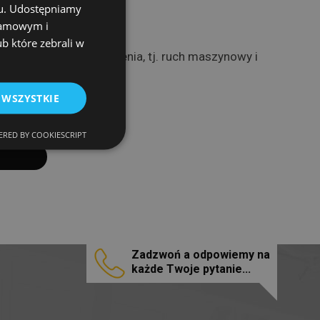
chu. Udostępniamy
klamowym i
ub które zebrali w
ch na większe obciążenia, tj. ruch maszynowy i
 WSZYSTKIE
RED BY COOKIESCRIPT
Zadzwoń a odpowiemy na
każde Twoje pytanie...