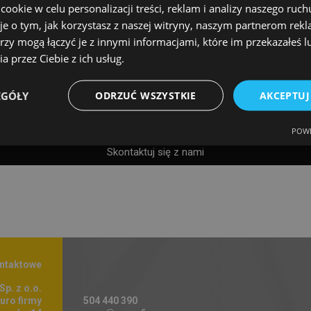
okie w celu personalizacji treści, reklam i analizy naszego ru
je o tym, jak korzystasz z naszej witryny, naszym partnerom re
rzy mogą łączyć je z innymi informacjami, które im przekazałeś l
ni, oferujemy profesjonalną impregnację posadzek narażony
a przez Ciebie z ich usług.
urowych i socjalnych.
EGÓŁY
ODRZUĆ WSZYSTKIE
AKCEPTUJ
POWE
Skontaktuj się z nami
ntaktowe
p. z o.o.
uro firmy
504 440 390