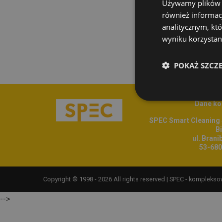
Używamy plików co
również informac
analitycznym, któ
wyniku korzystani
POKAŻ SZCZ
Dane ko
SPEC Smart Cleaning S
Bi
ul. Brani
53-680
Copyright © 1998 - 2026 All rights reserved |
SPEC - komplekso
-->