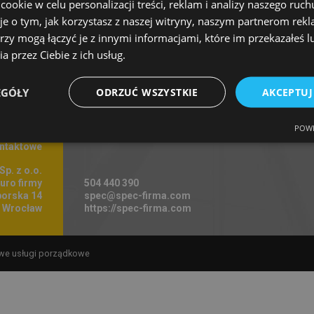
okie w celu personalizacji treści, reklam i analizy naszego ru
je o tym, jak korzystasz z naszej witryny, naszym partnerom re
Skontaktuj się z nami
rzy mogą łączyć je z innymi informacjami, które im przekazałeś l
a przez Ciebie z ich usług.
EGÓŁY
ODRZUĆ WSZYSTKIE
AKCEPTUJ
POWE
ntaktowe
p. z o.o.
uro firmy
504 440 390
borska 14
spec@spec-firma.com
 Wrocław
https://spec-firma.com
we usługi porządkowe