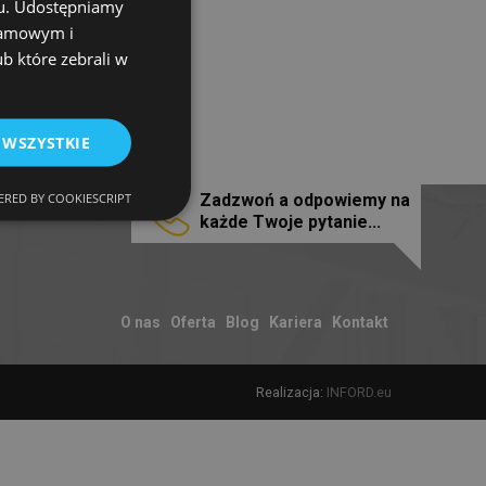
chu. Udostępniamy
klamowym i
ub które zebrali w
 WSZYSTKIE
RED BY COOKIESCRIPT
Zadzwoń a odpowiemy na
każde Twoje pytanie...
O nas
Oferta
Blog
Kariera
Kontakt
Realizacja:
INFORD.eu