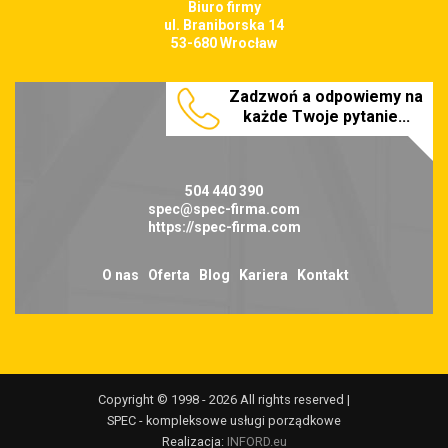
Biuro firmy
ul. Braniborska 14
53-680 Wrocław
Zadzwoń a odpowiemy na
każde Twoje pytanie...
504 440 390
spec@spec-firma.com
https://spec-firma.com
O nas
Oferta
Blog
Kariera
Kontakt
Copyright © 1998 - 2026 All rights reserved |
SPEC - kompleksowe usługi porządkowe
Realizacja:
INFORD.eu