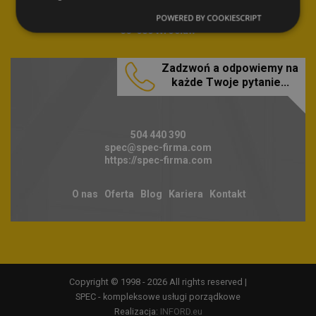
Biuro firmy
ul. Braniborska 14
POWERED BY COOKIESCRIPT
53-680 Wrocław
Zadzwoń a odpowiemy na
każde Twoje pytanie...
504 440 390
spec@spec-firma.com
https://spec-firma.com
O nas
Oferta
Blog
Kariera
Kontakt
Copyright © 1998 - 2026 All rights reserved |
SPEC - kompleksowe usługi porządkowe
Realizacja:
INFORD.eu