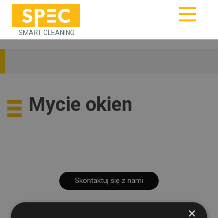
SMART CLEANING
Mycie okien
Skontaktuj się z nami
×