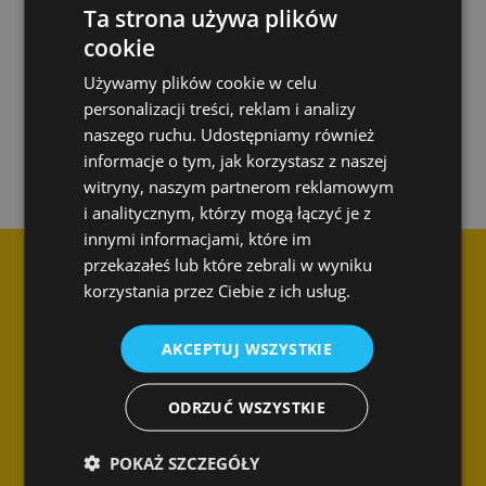
Ta strona używa plików
cookie
Używamy plików cookie w celu
Skontaktuj się z nami
personalizacji treści, reklam i analizy
naszego ruchu. Udostępniamy również
informacje o tym, jak korzystasz z naszej
witryny, naszym partnerom reklamowym
i analitycznym, którzy mogą łączyć je z
innymi informacjami, które im
przekazałeś lub które zebrali w wyniku
korzystania przez Ciebie z ich usług.
AKCEPTUJ WSZYSTKIE
Dane kontaktowe
ODRZUĆ WSZYSTKIE
SPEC Smart Cleaning Sp. z o.o.
Biuro firmy
POKAŻ SZCZEGÓŁY
ul. Braniborska 14
53-680 Wrocław