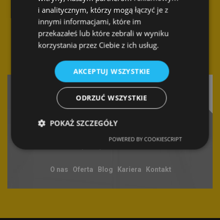
i analitycznym, którzy mogą łączyć je z
Dane kontaktowe
innymi informacjami, które im
SPEC Smart Cleaning Sp. z o.o.
przekazałeś lub które zebrali w wyniku
Biuro firmy
korzystania przez Ciebie z ich usług.
ul. Braniborska 14
53-680 Wrocław
AKCEPTUJ WSZYSTKIE
Zadzwoń a odpowiemy na
każde Twoje pytanie...
ODRZUĆ WSZYSTKIE
POKAŻ SZCZEGÓŁY
504 440 390
spec@spec-firma.com
POWERED BY COOKIESCRIPT
https://spec-firma.com
O nas
Oferta
Blog
Kariera
Kontakt