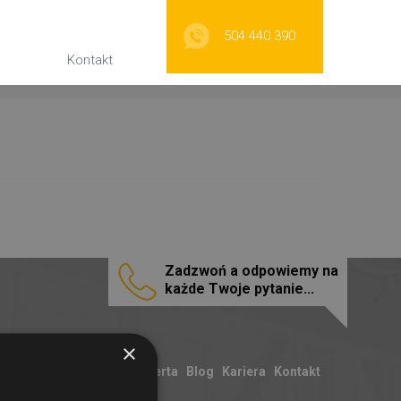
504 440 390
Kontakt
Zadzwoń a odpowiemy na
każde Twoje pytanie...
×
O nas
Oferta
Blog
Kariera
Kontakt