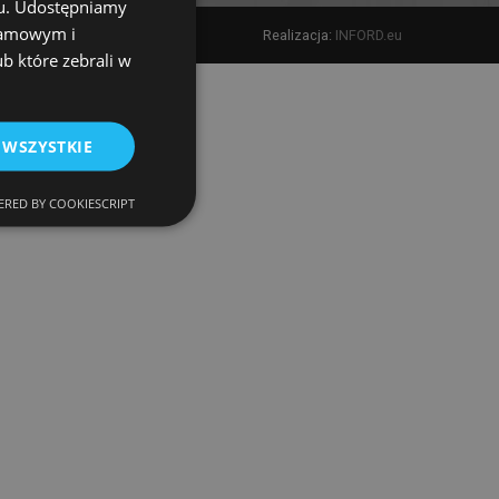
chu. Udostępniamy
klamowym i
Realizacja:
INFORD.eu
ub które zebrali w
 WSZYSTKIE
RED BY COOKIESCRIPT