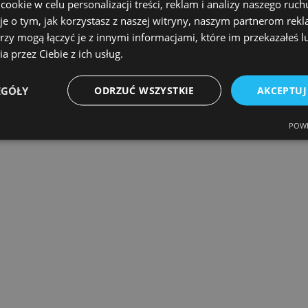
okie w celu personalizacji treści, reklam i analizy naszego ru
je o tym, jak korzystasz z naszej witryny, naszym partnerom re
we usługi porządkowe
rzy mogą łączyć je z innymi informacjami, które im przekazałeś l
a przez Ciebie z ich usług.
EGÓŁY
ODRZUĆ WSZYSTKIE
AKCEPTUJ
POWE