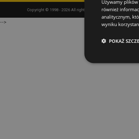
Używamy plików co
również informac
Copyright © 1998 - 2026 All rights reserved |
SPEC - komplekso
analitycznym, któ
-->
wyniku korzystani
POKAŻ SZCZ